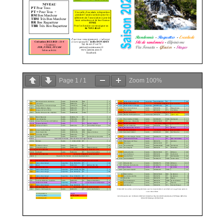
Page
1
/
1
Zoom
100%