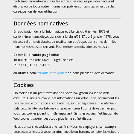
problèmes rencontrés sur tous les autres sites vers lesquels des liens sont
établis, ou de toute autre information publiée sur ces sites, ainsi que des
conséquences de leur utilisation.
Données nominatives
En application de la loi Informatique et Libertés du 6 janvier 1978 et
conformément aux dispositions de la loi du n°78-17 du 6 janvier 1978, vous
disposez d’un droit d’accès, de rectification et d’opposition sur les données
nominatives vous concernant. Pour exercer ce droit, adressez-vous à :
Caminà, la rando pugétoise
10 rue Haute Coste, 06260 Puget-Théniers
Tél. : +33 (0)6 70 93 48 65
ou utilisez notre
formulaire de contact
en nous précisant votre demande.
Cookies
Un cookie est un petit texte donné à votre navigateur via le site Web
consulté. Grâce à ce cookie, des informations sur votre visite, notamment les
paramètres de connexion à votre compte, sont enregistrées sur le site Web.
Cela peut faciliter vos futures visites et renforcer l’utilité de ce dernier pour
vous. Les cookies jouent un rôle important. Sans les cookies, l’utilisation du
Web pourrait s’avérer beaucoup plus lente et fastidieuse.
Nous utilisons les cookies à diverses fins. Nous les employons, par exemple
pour adapter le site à votre terminal mobile ou bureau, compter les visiteurs