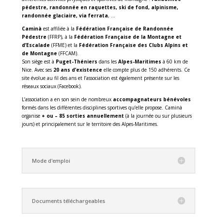
pédestre, randonnée en raquettes, ski de fond, alpinisme,
randonnée glaciaire, via ferrata
, …
Caminà
est affiliée à la
Fédération Française de Randonnée
Pédestre
(FFRP), à la
Fédération Française de la Montagne et
d’Escalade
(FFME) et la
Fédération Française des Clubs Alpins et
de Montagne
(FFCAM).
Son siège est à
Puget-Théniers
dans les
Alpes-Maritimes
à 60 km de
Nice. Avec ses
20 ans d’existence
elle compte plus de 150 adhérents. Ce
site évolue au fil des ans et l’association est également présente sur les
réseaux sociaux (Facebook).
L’association a en son sein de nombreux
accompagnateurs bénévoles
formés dans les différentes disciplines sportives qu’elle propose. Caminà
organise
+ ou – 85 sorties annuellement
(à la journée ou sur plusieurs
jours) et principalement sur le territoire des Alpes-Maritimes.
Mode d'emploi
Documents téléchargeables