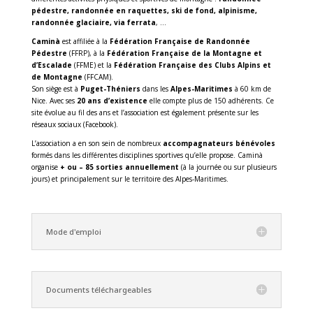
pédestre, randonnée en raquettes, ski de fond, alpinisme,
randonnée glaciaire, via ferrata
, …
Caminà
est affiliée à la
Fédération Française de Randonnée
Pédestre
(FFRP), à la
Fédération Française de la Montagne et
d’Escalade
(FFME) et la
Fédération Française des Clubs Alpins et
de Montagne
(FFCAM).
Son siège est à
Puget-Théniers
dans les
Alpes-Maritimes
à 60 km de
Nice. Avec ses
20 ans d’existence
elle compte plus de 150 adhérents. Ce
site évolue au fil des ans et l’association est également présente sur les
réseaux sociaux (Facebook).
L’association a en son sein de nombreux
accompagnateurs bénévoles
formés dans les différentes disciplines sportives qu’elle propose. Caminà
organise
+ ou – 85 sorties annuellement
(à la journée ou sur plusieurs
jours) et principalement sur le territoire des Alpes-Maritimes.
Mode d'emploi
Documents téléchargeables