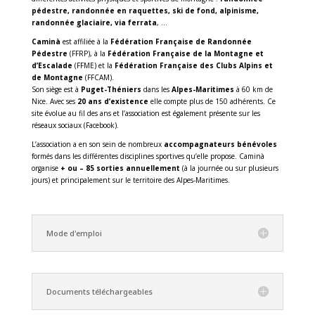
pédestre, randonnée en raquettes, ski de fond, alpinisme,
randonnée glaciaire, via ferrata
, …
Caminà
est affiliée à la
Fédération Française de Randonnée
Pédestre
(FFRP), à la
Fédération Française de la Montagne et
d’Escalade
(FFME) et la
Fédération Française des Clubs Alpins et
de Montagne
(FFCAM).
Son siège est à
Puget-Théniers
dans les
Alpes-Maritimes
à 60 km de
Nice. Avec ses
20 ans d’existence
elle compte plus de 150 adhérents. Ce
site évolue au fil des ans et l’association est également présente sur les
réseaux sociaux (Facebook).
L’association a en son sein de nombreux
accompagnateurs bénévoles
formés dans les différentes disciplines sportives qu’elle propose. Caminà
organise
+ ou – 85 sorties annuellement
(à la journée ou sur plusieurs
jours) et principalement sur le territoire des Alpes-Maritimes.
Mode d'emploi
Documents téléchargeables