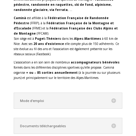
pédestre, randonnée en raquettes, ski de fond, alpinisme,
randonnée glaciaire, via ferrata
, …
Caminà
est affiliée à la
Fédération Française de Randonnée
Pédestre
(FFRP), à la
Fédération Française de la Montagne et
d’Escalade
(FFME) et la
Fédération Française des Clubs Alpins et
de Montagne
(FFCAM).
Son siège est à
Puget-Théniers
dans les
Alpes-Maritimes
à 60 km de
Nice. Avec ses
20 ans d’existence
elle compte plus de 150 adhérents. Ce
site évolue au fil des ans et l’association est également présente sur les
réseaux sociaux (Facebook).
L’association a en son sein de nombreux
accompagnateurs bénévoles
formés dans les différentes disciplines sportives qu’elle propose. Caminà
organise
+ ou – 85 sorties annuellement
(à la journée ou sur plusieurs
jours) et principalement sur le territoire des Alpes-Maritimes.
Mode d'emploi
Documents téléchargeables