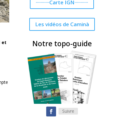
···········Carte IGN···········
Les vidéos de Caminà
Notre topo-guide
 et
e
mpte
Suivre