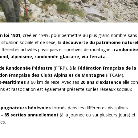
n loi 1901
, créé en 1999, pour permettre au plus grand nombre sans
e situation sociale et de sexe, la
découverte du patrimoine naturel
 différentes activités physiques et sportives de montagne :
randonné
ond, alpinisme, randonnée glaciaire, via ferrata
, …
 de Randonnée Pédestre
(FFRP), à la
Fédération Française de la
tion Française des Clubs Alpins et de Montagne
(FFCAM).
s-Maritimes
à 60 km de Nice. Avec ses
20 ans d’existence
elle co
ans et l’association est également présente sur les réseaux sociaux
pagnateurs bénévoles
formés dans les différentes disciplines
 – 85 sorties annuellement
(à la journée ou sur plusieurs jours) et
mes.