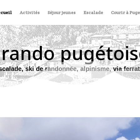
cueil
Activités
Séjour jeunes
Escalade
Courir à Pug
 rando pugétois
calade, ski de randonnée, alpinisme, via ferrat